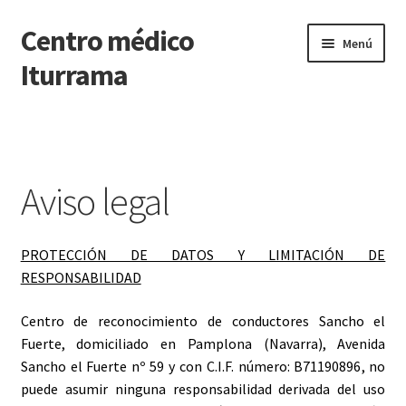
Centro médico
Ir
Ir
Menú
a
al
Iturrama
la
contenido
navegación
Inicio
Reconocimientos médicos
Aviso legal
Renovación Carnet Conducir
PROTECCIÓN DE DATOS Y LIMITACIÓN DE
Psicología
RESPONSABILIDAD
Depilación láser diodo
Centro de reconocimiento de conductores Sancho el
Fuerte,
domiciliado en Pamplona (Navarra), Avenida
Cuidado capilar
Sancho el Fuerte nº 59 y con C.I.F. número: B71190896
, no
puede asumir ninguna responsabilidad derivada del uso
Contactar