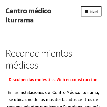
Centro médico
Ir
Ir
Menú
a
al
Iturrama
la
contenido
navegación
Inicio
Reconocimientos médicos
Reconocimientos
Renovación Carnet Conducir
médicos
Psicología
Disculpen las molestias. Web en construcción.
Depilación láser diodo
En las instalaciones del Centro Médico Iturrama,
Cuidado capilar
se ubica uno de los más destacados centros de
reconocimientos médicos de Pamplona, con más
Contactar