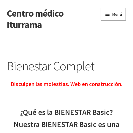
Centro médico
Ir
Ir
Menú
a
al
Iturrama
la
contenido
navegación
Inicio
Reconocimientos médicos
Bienestar Complet
Renovación Carnet Conducir
Disculpen las molestias. Web en construcción.
Psicología
Depilación láser diodo
¿Qué es la BIENESTAR Basic?
Cuidado capilar
Nuestra BIENESTAR Basic es una
Contactar