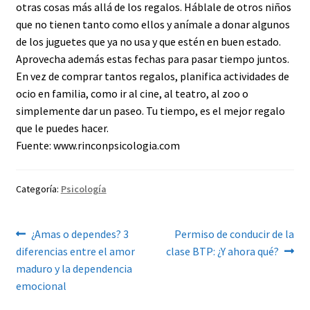
otras cosas más allá de los regalos. Háblale de otros niños
que no tienen tanto como ellos y anímale a donar algunos
de los juguetes que ya no usa y que estén en buen estado.
Aprovecha además estas fechas para pasar tiempo juntos.
En vez de comprar tantos regalos, planifica actividades de
ocio en familia, como ir al cine, al teatro, al zoo o
simplemente dar un paseo. Tu tiempo, es el mejor regalo
que le puedes hacer.
Fuente: www.rinconpsicologia.com
Categoría:
Psicología
Navegación
Anterior:
Siguiente:
¿Amas o dependes? 3
Permiso de conducir de la
diferencias entre el amor
clase BTP: ¿Y ahora qué?
de
maduro y la dependencia
entradas
emocional