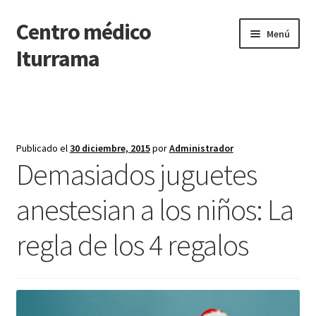
Centro médico
Ir
Ir
Menú
a
al
Iturrama
la
contenido
navegación
Inicio
Reconocimientos médicos
Publicado el
30 diciembre, 2015
por
Administrador
Demasiados juguetes
Renovación Carnet Conducir
anestesian a los niños: La
Psicología
regla de los 4 regalos
Depilación láser diodo
Cuidado capilar
Contactar